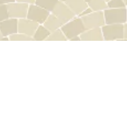
「カラフルonline商店街」は、こだわりのお店が集まるオンライン
上の架空の商店街です。
キーワードから探す
晴れの日も、日常も、どんな日も特別な１日。
日々の大切な時間に寄り添える、心を込めて作られたモノ、環境に
優しいモノなどを集めご紹介しています。
カテゴリから探す
ピックアップ
生活関連