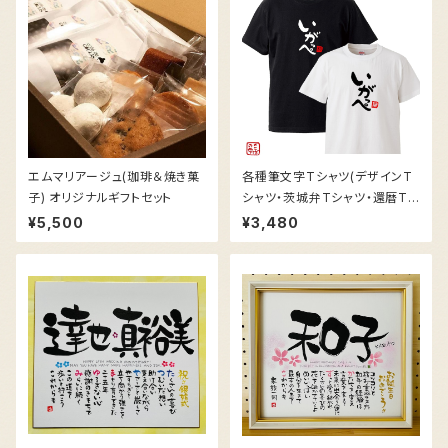
エムマリアージュ(珈琲＆焼き菓
各種筆文字Tシャツ(デザインT
子) オリジナルギフトセット
シャツ・茨城弁Tシャツ・還暦Tシ
ャツ)
¥5,500
¥3,480